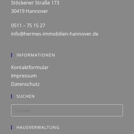
Stöckener Straße 173
30419 Hannover
0511 – 75 15 27
info@hermes-immobilien-hannover.de
INFORMATIONEN
Kontaktformular
Impressum
Datenschutz
SUCHEN
Press
Esca
to
HAUSVERWALTUNG
close