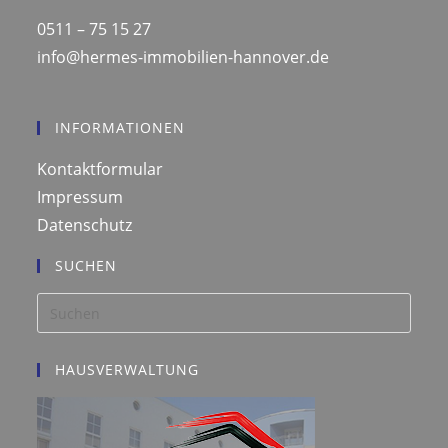
0511 – 75 15 27
info@hermes-immobilien-hannover.de
INFORMATIONEN
Kontaktformular
Impressum
Datenschutz
SUCHEN
Press
Esca
to
HAUSVERWALTUNG
close
the
searc